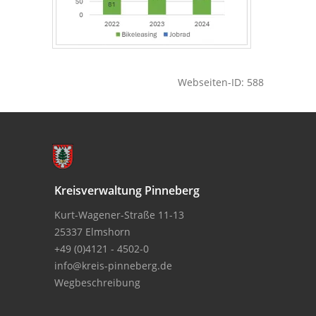
Webseiten-ID: 588
Kreisverwaltung Pinneberg
Kurt-Wagener-Straße 11-13
25337 Elmshorn
+49 (0)4121 - 4502-0
info@kreis-pinneberg.de
Wegbeschreibung