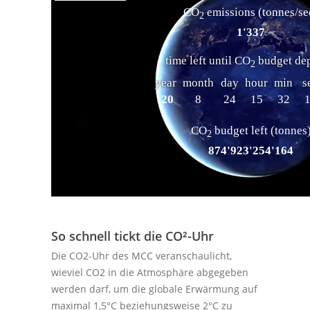
So schnell tickt die CO²-Uhr
Die CO2-Uhr des MCC veranschaulicht,
wieviel CO2 in die Atmosphäre abgegeben
werden darf, um die globale Erwärmung auf
maximal 1,5°C beziehungsweise 2°C zu