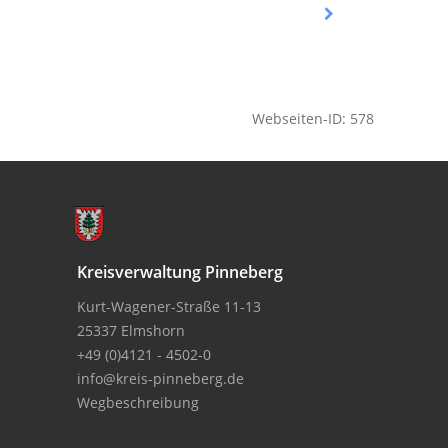
Webseiten-ID: 578
Kreisverwaltung Pinneberg
Kurt-Wagener-Straße 11-13
25337 Elmshorn
+49 (0)4121 - 4502-0
info@kreis-pinneberg.de
Wegbeschreibung